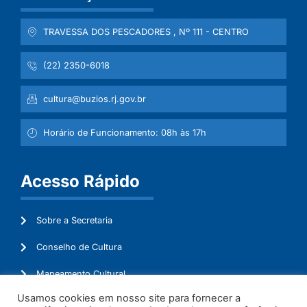
TRAVESSA DOS PESCADORES , Nº 111 - CENTRO
(22) 2350-6018
cultura@buzios.rj.gov.br
Horário de Funcionamento: 08h às 17h
Acesso Rápido
Sobre a Secretaria
Conselho de Cultura
Mapeamento Cultural
Usamos cookies em nosso site para fornecer a
Lei Aldir Blanc