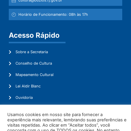
cultura@buzios.rj.gov.br
Horário de Funcionamento: 08h às 17h
Acesso Rápido
Sobre a Secretaria
Conselho de Cultura
Mapeamento Cultural
Lei Aldir Blanc
Ouvidoria
Administração
Usamos cookies em nosso site para fornecer a
experiência mais relevante, lembrando suas preferências e
visitas repetidas. Ao clicar em “Aceitar todos”, você
concorda com o uso de TODOS os cookies. No entanto,