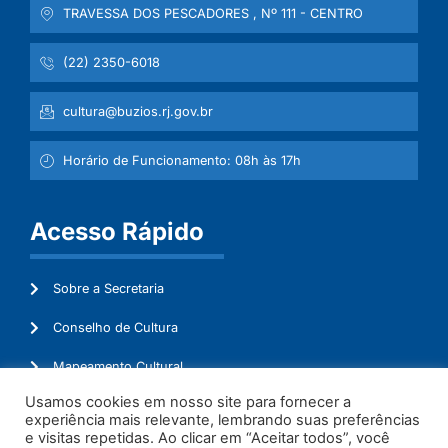
TRAVESSA DOS PESCADORES , Nº 111 - CENTRO
(22) 2350-6018
cultura@buzios.rj.gov.br
Horário de Funcionamento: 08h às 17h
Acesso Rápido
Sobre a Secretaria
Conselho de Cultura
Mapeamento Cultural
Usamos cookies em nosso site para fornecer a
Lei Aldir Blanc
experiência mais relevante, lembrando suas preferências
e visitas repetidas. Ao clicar em “Aceitar todos”, você
Ouvidoria