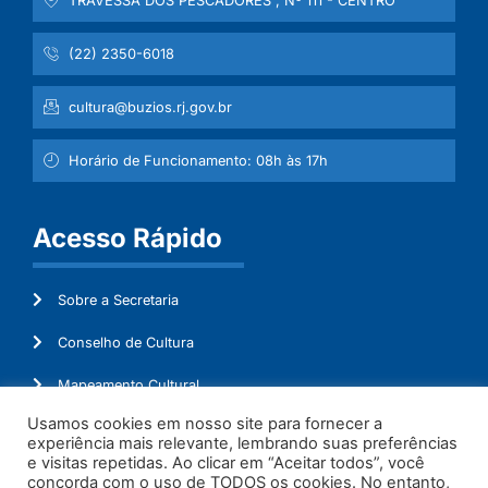
TRAVESSA DOS PESCADORES , Nº 111 - CENTRO
(22) 2350-6018
cultura@buzios.rj.gov.br
Horário de Funcionamento: 08h às 17h
Acesso Rápido
Sobre a Secretaria
Conselho de Cultura
Mapeamento Cultural
Usamos cookies em nosso site para fornecer a
Lei Aldir Blanc
experiência mais relevante, lembrando suas preferências
e visitas repetidas. Ao clicar em “Aceitar todos”, você
Ouvidoria
concorda com o uso de TODOS os cookies. No entanto,