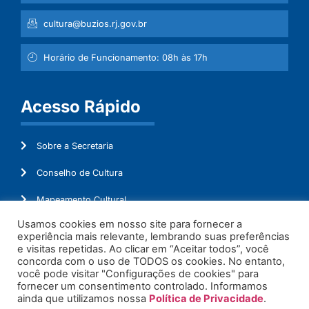
cultura@buzios.rj.gov.br
Horário de Funcionamento: 08h às 17h
Acesso Rápido
Sobre a Secretaria
Conselho de Cultura
Mapeamento Cultural
Usamos cookies em nosso site para fornecer a
Lei Aldir Blanc
experiência mais relevante, lembrando suas preferências
e visitas repetidas. Ao clicar em “Aceitar todos”, você
Ouvidoria
concorda com o uso de TODOS os cookies. No entanto,
você pode visitar "Configurações de cookies" para
Administração
fornecer um consentimento controlado. Informamos
ainda que utilizamos nossa
Política de Privacidade
.