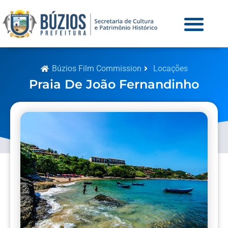
Búzios Film Commission
Locações
Praia De João Fernandinho