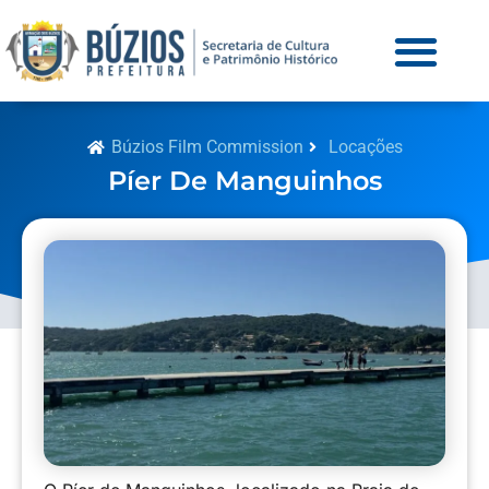
Búzios Film Commission
Locações
Píer De Manguinhos