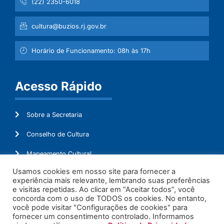
(22) 2350-6018
cultura@buzios.rj.gov.br
Horário de Funcionamento: 08h às 17h
Acesso Rápido
Sobre a Secretaria
Conselho de Cultura
Mapeamento Cultural
Usamos cookies em nosso site para fornecer a
Lei Aldir Blanc
experiência mais relevante, lembrando suas preferências
e visitas repetidas. Ao clicar em “Aceitar todos”, você
Ouvidoria
concorda com o uso de TODOS os cookies. No entanto,
você pode visitar "Configurações de cookies" para
Administração
fornecer um consentimento controlado. Informamos