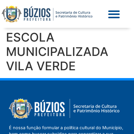
ESCOLA
MUNICIPALIZADA
VILA VERDE
É nossa função formular a política cultural do Município,
bem como buscar subsídios para concretizar a sua