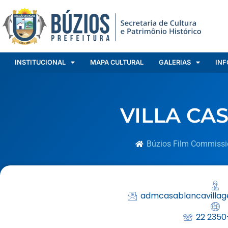
INSTITUCIONAL
MAPA CULTURAL
GALERIAS
INF
VILLA CA
Búzios Film Commissi
admcasablancavillag
22 2350