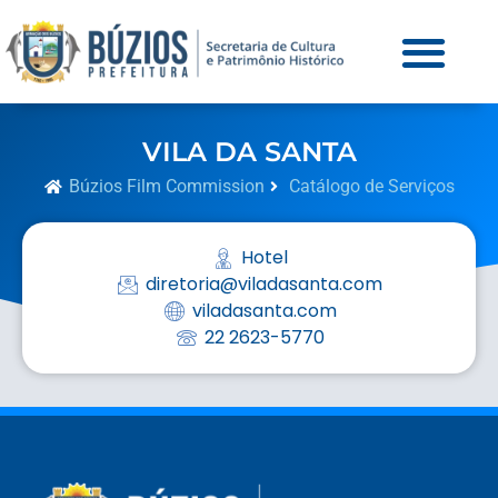
VILA DA SANTA
Búzios Film Commission
Catálogo de Serviços
Hotel
diretoria@viladasanta.com
viladasanta.com
22 2623-5770