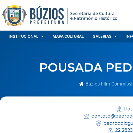
INSTITUCIONAL
MAPA CULTURAL
GALERIAS
INF
POUSADA PED
Búzios Film Commissi
Hot
contato@pedrad
pedradalagu
22 2623