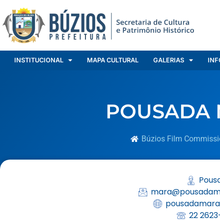
INSTITUCIONAL
MAPA CULTURAL
GALERIAS
INF
POUSADA 
Búzios Film Commissi
Pous
mara@pousadam
pousadamara
22 2623