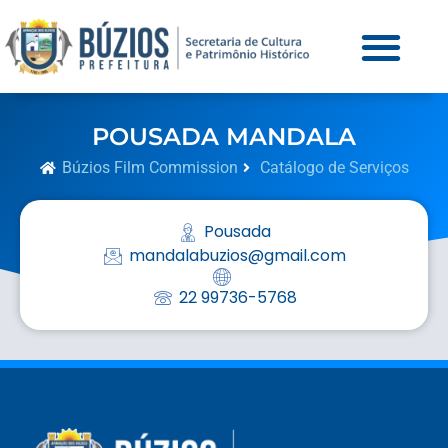
POUSADA MANDALA
Búzios Film Commission
Catálogo de Serviços
Pousada
mandalabuzios@gmail.com
22 99736-5768