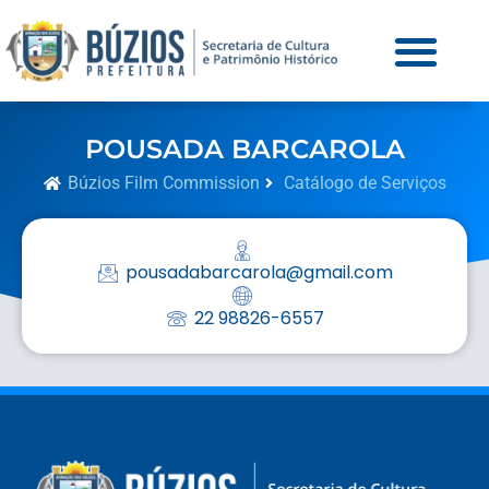
POUSADA BARCAROLA
Búzios Film Commission
Catálogo de Serviços
pousadabarcarola@gmail.com
22 98826-6557