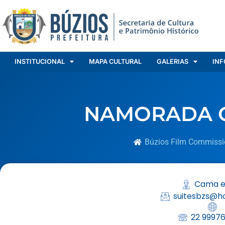
INSTITUCIONAL
MAPA CULTURAL
GALERIAS
INF
NAMORADA 
Búzios Film Commissi
Cama e
suitesbzs@h
22 9997