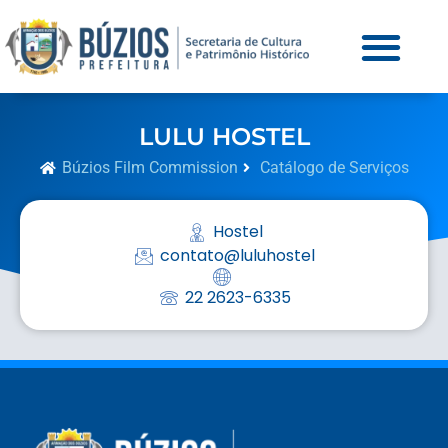
LULU HOSTEL
Búzios Film Commission
Catálogo de Serviços
Hostel
contato@luluhostel
22 2623-6335