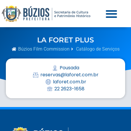
LA FORET PLUS
Búzios Film Commission
Catálogo de Serviços
Pousada
reservas@laforet.com.br
laforet.com.br
22 2623-1658