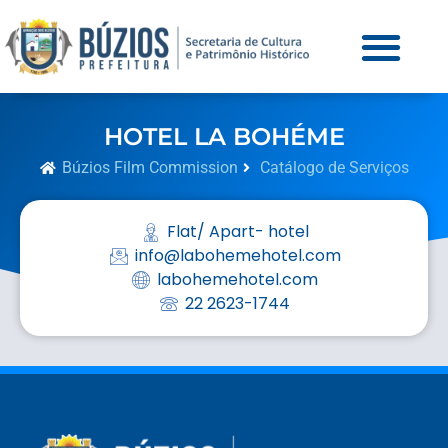
HOTEL LA BOHÉME
Búzios Film Commission
Catálogo de Serviços
Flat/ Apart- hotel
info@labohemehotel.com
labohemehotel.com
22 2623-1744