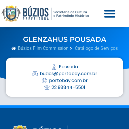
GLENZAHUS POUSADA
Búzios Film Commission
Catálogo de Serviços
Pousada
buzios@portobay.com.br
portobay.com.br
22 98844-5501