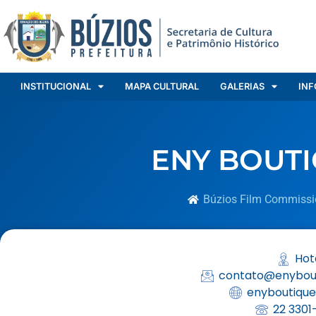
INSTITUCIONAL
MAPA CULTURAL
GALERIAS
INF
ENY BOUT
Búzios Film Commissi
Hot
contato@enybout
enyboutique
22 3301