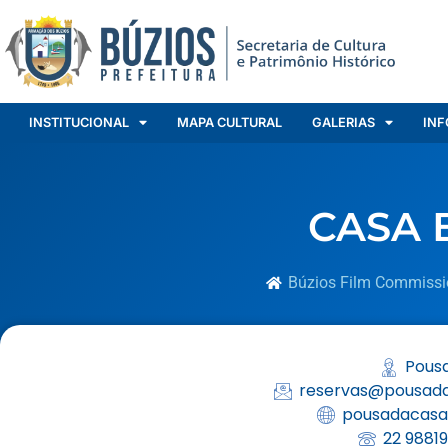
INSTITUCIONAL
MAPA CULTURAL
GALERIAS
INF
CASA 
Búzios Film Commissi
Pous
reservas@pousad
pousadacasa
22 9881