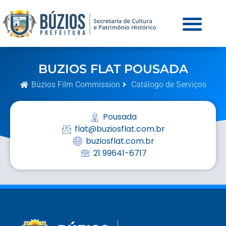
BUZIOS FLAT POUSADA
Búzios Film Commission
Catálogo de Serviços
Pousada
flat@buziosflat.com.br
buziosflat.com.br
21 99641-6717