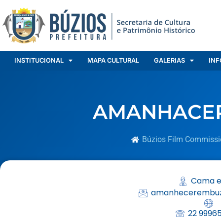
INSTITUCIONAL
MAPA CULTURAL
GALERIAS
INF
AMANHACER
Búzios Film Commissi
Cama e
amanhecerembuz
22 9996