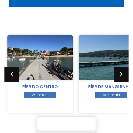
Locações
PÍER DO CENTRO
PÍER DE MANGUINHO
Ver mais
Ver mais
VER TODAS AS LOCAÇÕES