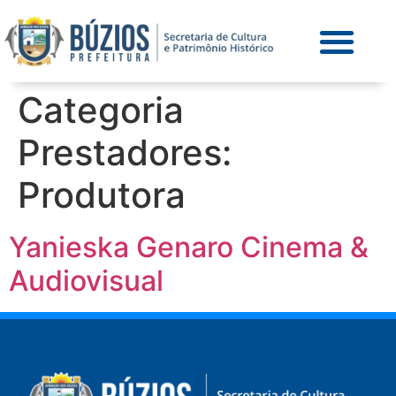
Categoria
Prestadores:
Produtora
Yanieska Genaro Cinema &
Audiovisual