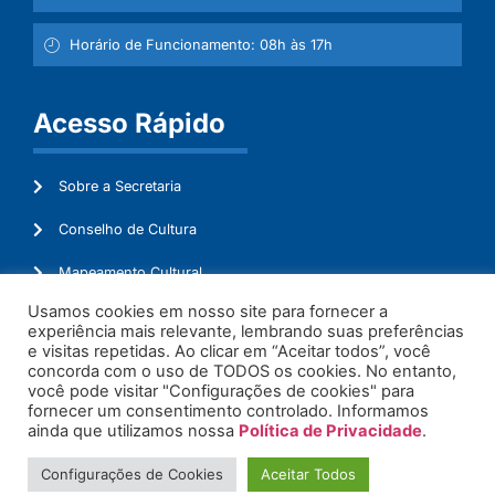
Horário de Funcionamento: 08h às 17h
Acesso Rápido
Sobre a Secretaria
Conselho de Cultura
Mapeamento Cultural
Usamos cookies em nosso site para fornecer a
Lei Aldir Blanc
experiência mais relevante, lembrando suas preferências
e visitas repetidas. Ao clicar em “Aceitar todos”, você
Ouvidoria
concorda com o uso de TODOS os cookies. No entanto,
você pode visitar "Configurações de cookies" para
Administração
fornecer um consentimento controlado. Informamos
ainda que utilizamos nossa
Política de Privacidade
.
Configurações de Cookies
Aceitar Todos