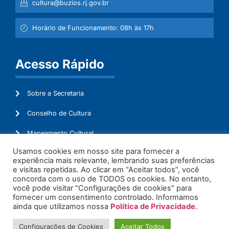
cultura@buzios.rj.gov.br
Horário de Funcionamento: 08h às 17h
Acesso Rápido
Sobre a Secretaria
Conselho de Cultura
Mapeamento Cultural
Usamos cookies em nosso site para fornecer a
Lei Aldir Blanc
experiência mais relevante, lembrando suas preferências
e visitas repetidas. Ao clicar em “Aceitar todos”, você
Ouvidoria
concorda com o uso de TODOS os cookies. No entanto,
você pode visitar "Configurações de cookies" para
Administração
fornecer um consentimento controlado. Informamos
ainda que utilizamos nossa
Política de Privacidade
.
Configurações de Cookies
Aceitar Todos